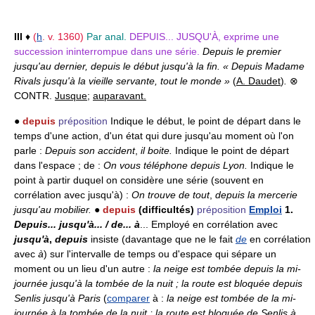
III
♦
(
h
. v. 1360)
Par anal.
DEPUIS... JUSQU'À,
exprime une
succession ininterrompue dans une série.
Depuis le premier
jusqu'au dernier, depuis le début jusqu'à la fin. « Depuis Madame
Rivals jusqu'à la vieille servante, tout le monde »
(
A. Daudet
)
.
⊗
CONTR.
Jusque
;
auparavant.
●
depuis
préposition
Indique le début, le point de départ dans le
temps d'une action, d'un état qui dure jusqu'au moment où l'on
parle :
Depuis son accident
,
il boite.
Indique le point de départ
dans l'espace ; de :
On vous téléphone depuis Lyon.
Indique le
point à partir duquel on considère une série (souvent en
corrélation avec jusqu'à) :
On trouve de tout
,
depuis la mercerie
jusqu'au mobilier.
●
depuis
(difficultés)
préposition
Emploi
1.
Depuis... jusqu'à... / de... à
... Employé en corrélation avec
jusqu'à
,
depuis
insiste (davantage que ne le fait
de
en corrélation
avec
à
) sur l'intervalle de temps ou d'espace qui sépare un
moment ou un lieu d'un autre :
la neige est tombée depuis la mi-
journée jusqu'à la tombée de la nuit ; la route est bloquée depuis
Senlis jusqu'à Paris
(
comparer
à :
la neige est tombée de la mi-
journée à la tombée de la nuit ; la route est bloquée de Senlis à