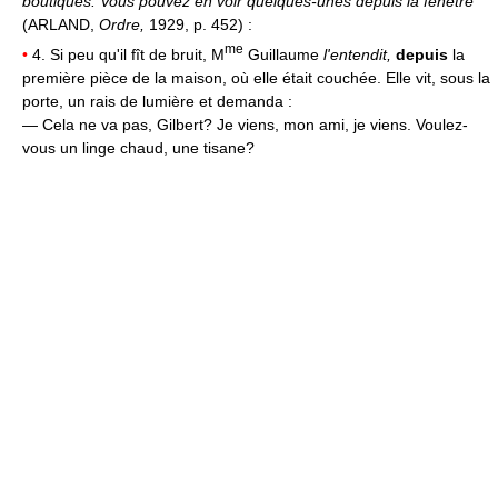
boutiques. Vous pouvez en voir quelques-unes depuis la fenêtre
(ARLAND,
Ordre,
1929, p. 452) :
me
•
4. Si peu qu'il fît de bruit, M
Guillaume
l'entendit,
depuis
la
première pièce de la maison, où elle était couchée. Elle vit, sous la
porte, un rais de lumière et demanda :
— Cela ne va pas, Gilbert? Je viens, mon ami, je viens. Voulez-
vous un linge chaud, une tisane?