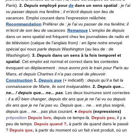
Paris
).
2.
Depuis
employé pour
de
dans un sens spatial
:
je l'ai
vu passer depuis ma fenêtre ; il m'écrit depuis son lieu de
vacances
. Emploi courant dans l'expression relâchée.
Recommandation
Préférer
de : je l'ai vu passer de ma fenêtre; il
m'écrit de son lieu de vacances
.
Remarque
L'emploi de
depuis
dans un sens spatial est fréquent chez les journalistes de radio et
de télévision (calque de l'anglais
from) : en ligne notre envoyé
spécial qui nous parle depuis Washington
(au lieu de :
de
Washington
).
3.
Depuis
dans un sens à la fois temporel et
spatial
. Cet emploi est normal et correct dans les contextes
évoquant un déplacement :
nous avons pris le train pour Paris au
Mans
,
et depuis Chartres il n'a pas cessé de pleuvoir
.
Construction
1.
Depuis que
(+ indicatif) :
depuis qu'il a fait la
connaissance de Marie
,
ils sont inséparables
.
2.
Depuis que...
ne... / depuis que... ne... pas
. Les deux tournures sont correctes
:
il a dÛ bien changer
,
depuis dix ans que je ne l'ai vu ou depuis
dix ans que je ne l'ai pas vu. Depuis que... ne
... est plus soigné,
depuis que... ne... pas
plus courant. ●
depuis
(expressions)
préposition
Depuis lors,
depuis ce temps-là.
Depuis peu,
il y a
peu de temps.
Depuis quand ?,
à partir de quand dans le passé
?
Depuis que,
à partir du moment où un fait s'est produit, où un