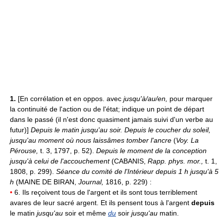
1.
[En corrélation et en oppos. avec
jusqu'à/au/en,
pour marquer
la continuité de l'action ou de l'état; indique un point de départ
dans le passé (il n'est donc quasiment jamais suivi d'un verbe au
futur)]
Depuis le matin jusqu'au soir.
Depuis le coucher du soleil,
jusqu'au moment où nous laissâmes tomber l'ancre
(
Voy. La
Pérouse,
t. 3, 1797, p. 52).
Depuis le moment de la conception
jusqu'à celui de l'accouchement
(CABANIS,
Rapp. phys. mor.,
t. 1,
1808, p. 299).
Séance du comité de l'Intérieur depuis 1 h jusqu'à 5
h
(MAINE DE BIRAN,
Journal,
1816, p. 229) :
•
6. Ils reçoivent tous de l'argent et ils sont tous terriblement
avares de leur sacré argent. Et ils pensent tous à l'argent
depuis
le matin
jusqu'au
soir et même
du
soir
jusqu'au
matin.