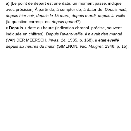
a)
[Le point de départ est une date, un moment passé, indiqué
avec précision] À partir de, à compter de, à dater de.
Depuis midi,
depuis hier soir, depuis le 15 mars, depuis mardi, depuis la veille
(la question corresp. est
depuis quand?
).
♦
Depuis
+ date ou heure (indication chronol. précise, souvent
indiquée en chiffres).
Depuis l'avant-veille, il n'avait rien mangé
(VAN DER MEERSCH,
Invas. 14,
1935, p. 168).
Il était éveillé
depuis six heures du matin
(SIMENON,
Vac. Maigret,
1948, p. 15).