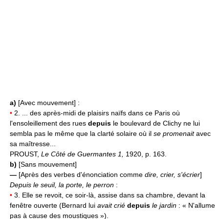
a)
[Avec mouvement] :
•
2. ... des après-midi de plaisirs naïfs dans ce Paris où
l'ensoleillement des rues
depuis
le boulevard de Clichy ne lui
sembla pas le même que la clarté solaire où il
se promenait
avec
sa maîtresse...
PROUST,
Le Côté de Guermantes 1,
1920, p. 163.
b)
[Sans mouvement]
—
[Après des verbes d'énonciation comme
dire, crier, s'écrier
]
Depuis le seuil, la porte, le perron
:
•
3. Elle se revoit, ce soir-là, assise dans sa chambre, devant la
fenêtre ouverte (Bernard lui
avait crié
depuis
le jardin
: « N'allume
pas à cause des moustiques »).