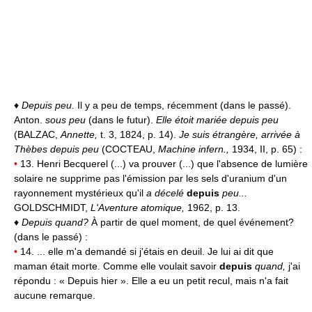
♦
Depuis peu.
Il y a peu de temps, récemment (dans le passé).
Anton.
sous peu
(dans le futur).
Elle étoit mariée depuis peu
(BALZAC,
Annette,
t. 3, 1824, p. 14).
Je suis étrangère, arrivée à
Thèbes depuis peu
(COCTEAU,
Machine infern.,
1934, II, p. 65) :
•
13. Henri Becquerel (...) va prouver (...) que l'absence de lumière
solaire ne supprime pas l'émission par les sels d'uranium d'un
rayonnement mystérieux qu'il
a décelé
depuis
peu...
GOLDSCHMIDT,
L'Aventure atomique,
1962, p. 13.
♦
Depuis quand?
À partir de quel moment, de quel événement?
(dans le passé) :
•
14. ... elle m'a demandé si j'étais en deuil. Je lui ai dit que
maman était morte. Comme elle voulait savoir
depuis
quand,
j'ai
répondu : « Depuis hier ». Elle a eu un petit recul, mais n'a fait
aucune remarque.