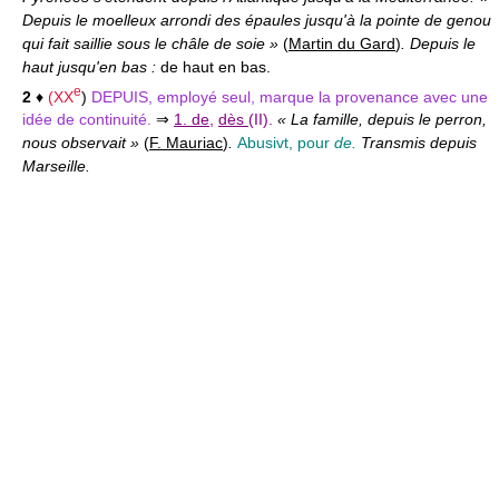
Depuis le moelleux arrondi des épaules jusqu'à la pointe de genou
qui fait saillie sous le châle de soie »
(
Martin du Gard
)
. Depuis le
haut jusqu'en bas :
de haut en bas.
e
2
♦
(
XX
)
DEPUIS,
employé seul, marque la provenance avec une
idée de continuité.
⇒
1. de
,
dès
(II).
« La famille, depuis le perron,
nous observait »
(
F. Mauriac
)
.
Abusivt, pour
de.
Transmis depuis
Marseille.