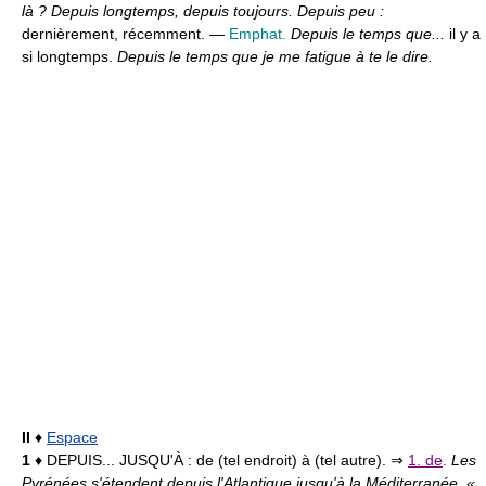
là ? Depuis longtemps, depuis toujours. Depuis peu :
dernièrement, récemment. —
Emphat.
Depuis le temps que...
il y a
si longtemps.
Depuis le temps que je me fatigue à te le dire.
II
♦
Espace
1
♦ DEPUIS... JUSQU'À :
de (tel endroit) à (tel autre). ⇒
1. de
.
Les
Pyrénées s'étendent depuis l'Atlantique jusqu'à la Méditerranée. «