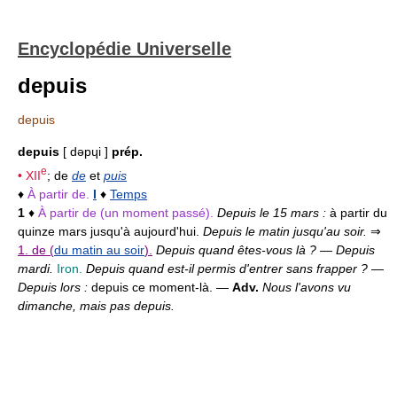
Encyclopédie Universelle
depuis
depuis
depuis
[ dəpɥi ]
prép.
e
•
XII
; de
de
et
puis
♦
À partir de.
I
♦
Temps
1
♦
À partir de (un moment passé).
Depuis le 15 mars :
à partir du
quinze mars jusqu'à aujourd'hui.
Depuis le matin jusqu'au soir.
⇒
1. de (
du matin au soir
).
Depuis quand êtes-vous là ? — Depuis
mardi.
Iron.
Depuis quand est-il permis d'entrer sans frapper ?
—
Depuis lors :
depuis ce moment-là. —
Adv.
Nous l'avons vu
dimanche, mais pas depuis.