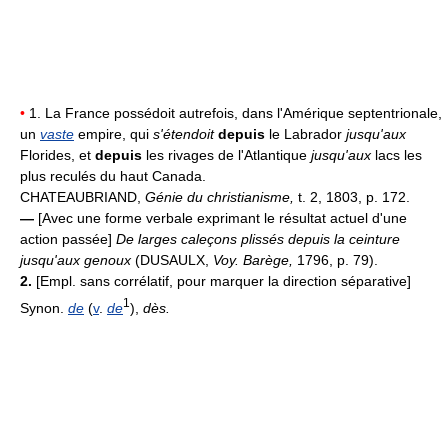
•
1. La France possédoit autrefois, dans l'Amérique septentrionale,
un
vaste
empire, qui
s'étendoit
depuis
le Labrador
jusqu'aux
Florides, et
depuis
les rivages de l'Atlantique
jusqu'aux
lacs les
plus reculés du haut Canada.
CHATEAUBRIAND,
Génie du christianisme,
t. 2, 1803, p. 172.
—
[Avec une forme verbale exprimant le résultat actuel d'une
action passée]
De larges caleçons plissés depuis la ceinture
jusqu'aux genoux
(DUSAULX,
Voy. Barège,
1796, p. 79).
2.
[Empl. sans corrélatif, pour marquer la direction séparative]
1
Synon.
de
(
v
.
de
),
dès.