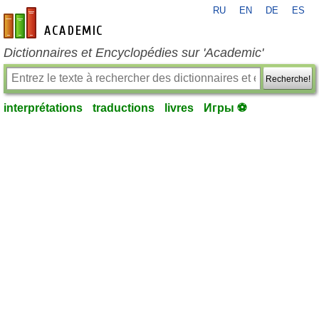
RU
EN
DE
ES
fr-academic.com
Dictionnaires et Encyclopédies sur 'Academic'
Recherche!
interprétations
traductions
livres
Игры ⚽