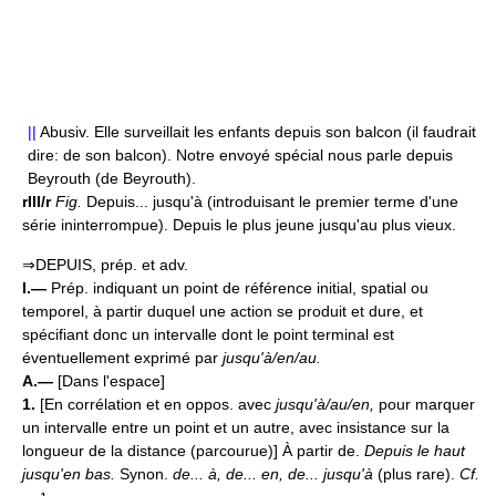
||
Abusiv. Elle surveillait les enfants depuis son balcon (il faudrait
dire: de son balcon). Notre envoyé spécial nous parle depuis
Beyrouth (de Beyrouth).
rIII/r
Fig.
Depuis... jusqu'à (introduisant le premier terme d'une
série ininterrompue). Depuis le plus jeune jusqu'au plus vieux.
⇒DEPUIS, prép. et adv.
I.—
Prép. indiquant un point de référence initial, spatial ou
temporel, à partir duquel une action se produit et dure, et
spécifiant donc un intervalle dont le point terminal est
éventuellement exprimé par
jusqu'à/en/au.
A.—
[Dans l'espace]
1.
[En corrélation et en oppos. avec
jusqu'à/au/en,
pour marquer
un intervalle entre un point et un autre, avec insistance sur la
longueur de la distance (parcourue)] À partir de.
Depuis le haut
jusqu'en bas.
Synon.
de... à, de... en, de... jusqu'à
(plus rare).
Cf.