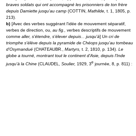
braves soldats qui ont accompagné les prisonniers de ton frère
depuis Damiette jusqu'au camp
(COTTIN,
Mathilde,
t. 1, 1805, p.
213).
b)
[Avec des verbes suggérant l'idée de mouvement séparatif,
verbes de direction, ou,
au fig.,
verbes descriptifs de mouvement
comme
aller, s'étendre, s'élever depuis... jusqu'à
]
Un cri de
triomphe s'élève depuis la pyramide de Chéops jusqu'au tombeau
d'Osymandué
(CHATEAUBR.,
Martyrs,
t. 2, 1810, p. 134).
Le
globe a tourné, montrant tout le continent d'Asie, depuis l'Inde
e
jusqu'à la Chine
(CLAUDEL,
Soulier,
1929, 3
journée, 8, p. 811) :