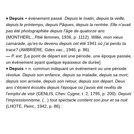
♦
Depuis
+ événement passé.
Depuis le matin, depuis la veille,
depuis le printemps, depuis Pâques, depuis la rentrée.
Elle n'avait
pas été photographiée depuis l'âge de quatorze ans
(MONTHERL.,
Pitié femmes,
1936, p. 1112).
Willié, mon vieux
camarade, qu'es-tu devenu depuis cet été
1941
où j'ai perdu ta
trace?
(AMBRIÈRE,
Gdes vac.,
1946, p. 86).
—
P. ext.
[Le point de départ est une période, une époque passée,
un événement ayant quelque épaisseur de durée]
♦
Depuis
+ n. commun indiquant un événement ou une période
révolue.
Depuis son enfance, depuis sa maladie, depuis sa mort;
depuis son arrivée, depuis son retour, depuis son départ.
Deux
ans s'étoient écoulés depuis l'époque où j'avois été revêtu de
l'emploi de visir
(GENLIS,
Chev. Cygne,
t. 2, 1795, p. 200).
Depuis
l'impressionnisme,
(...)
tout spectacle contient son jour et sa nuit
(LHOTE,
Peint.,
1942, p. 86) :