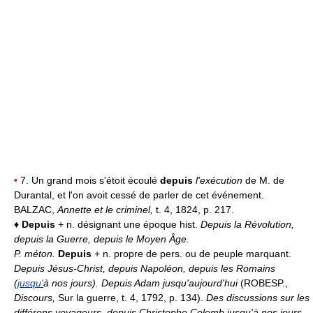
•
7. Un grand mois s'étoit écoulé
depuis
l'exécution
de M. de
Durantal, et l'on avoit cessé de parler de cet événement.
BALZAC,
Annette et le criminel,
t. 4, 1824, p. 217.
♦
Depuis
+ n. désignant une époque hist.
Depuis la Révolution,
depuis la Guerre, depuis le Moyen Âge.
P. méton.
Depuis
+ n. propre de pers. ou de peuple marquant.
Depuis Jésus-Christ, depuis Napoléon, depuis les Romains
(
jusqu'
à nos jours).
Depuis Adam jusqu'aujourd'hui
(ROBESP.,
Discours,
Sur la guerre, t. 4, 1792, p. 134).
Des discussions sur les
différens voyageurs, depuis Christophe Colomb jusqu'à nos jours