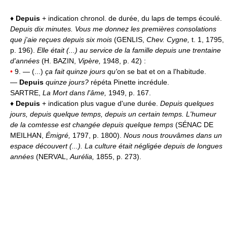
♦
Depuis
+ indication chronol. de durée, du laps de temps écoulé.
Depuis dix minutes.
Vous me donnez les premières consolations
que j'aie reçues depuis six mois
(GENLIS,
Chev. Cygne,
t. 1, 1795,
p. 196).
Elle était (...) au service de la famille depuis une trentaine
d'années
(H. BAZIN,
Vipère,
1948, p. 42) :
•
9. — (...)
ça fait quinze jours qu'
on se bat et on a l'habitude.
—
Depuis
quinze jours?
répéta Pinette incrédule.
SARTRE,
La Mort dans l'âme,
1949, p. 167.
♦
Depuis
+ indication plus vague d'une durée.
Depuis quelques
jours, depuis quelque temps, depuis un certain temps.
L'humeur
de la comtesse est changée depuis quelque temps
(SÉNAC DE
MEILHAN,
Émigré,
1797, p. 1800).
Nous nous trouvâmes dans un
espace découvert (...). La culture était négligée depuis de longues
années
(NERVAL,
Aurélia,
1855, p. 273).