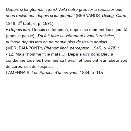
Depuis si longtemps.
Tiens! Voilà notre gros fer à repasser que
nous réclamons depuis si longtemps!
(BERNANOS,
Dialog. Carm.,
e
1948, 2
tabl., 6, p. 1591).
♦
Depuis lors.
Depuis ce temps-là, depuis ce moment-là/ce jour-là
(dans le passé).
J'ai fait faire ce vêtement avant l'armistice,
puisque depuis lors on ne trouve plus de tissus anglais
(MERLEAU-PONTY,
Phénoménol. perception,
1945, p. 478) :
•
12. Mais l'homme fit le mal (...).
Depuis
lors
donc Dieu a
condamné tous les hommes au travail, et tous ont leur labeur soit
du corps, soit de l'esprit...
LAMENNAIS,
Les Paroles d'un croyant,
1834, p. 115.